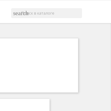
search