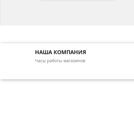
НАША КОМПАНИЯ
Часы работы магазинов