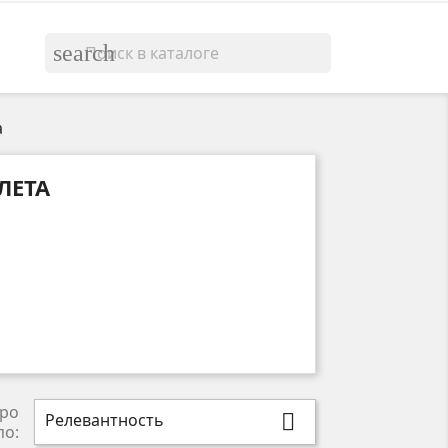
search
а
ЛЕТА
ро
Релевантность

по: