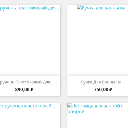


Быстрый просмотр
Быстрый просмот
ручень Пластиковый Для...
Ручка Для Ванны На...
Цена
Цена
890,00 ₽
750,00 ₽