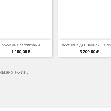


Быстрый просмотр
Быстрый просмот
Поручень Пластиковый...
Лестница Для Ванной С Оп
Цена
Цена
1 100,00 ₽
3 200,00 ₽
казано 1-5 из 5