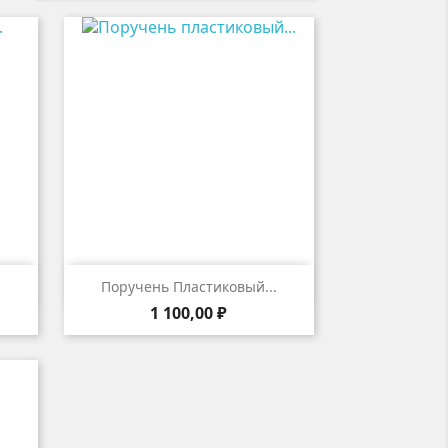

р
Быстрый просмотр
Поручень Пластиковый...
Цена
1 100,00 ₽