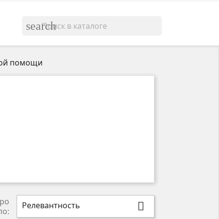
search
ной помощи
ро
Релевантность

по: