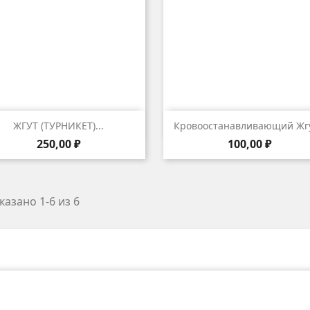


Быстрый просмотр
Быстрый просмот
ЖГУТ (ТУРНИКЕТ)...
Кровоостанавливающий Жгут
Цена
Цена
250,00 ₽
100,00 ₽
казано 1-6 из 6