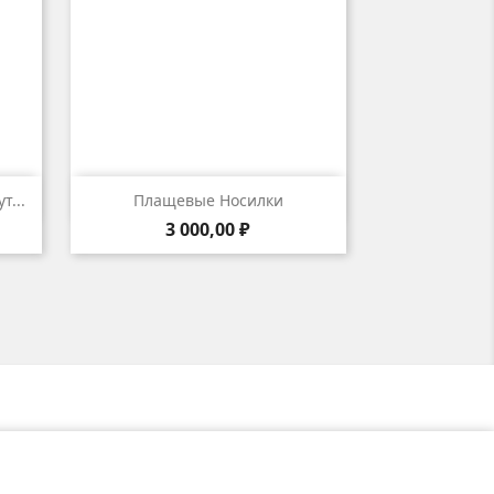

р
Быстрый просмотр
...
Плащевые Носилки
Цена
3 000,00 ₽