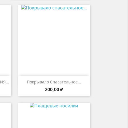

р
Быстрый просмотр
Я...
Покрывало Спасательное...
Цена
200,00 ₽