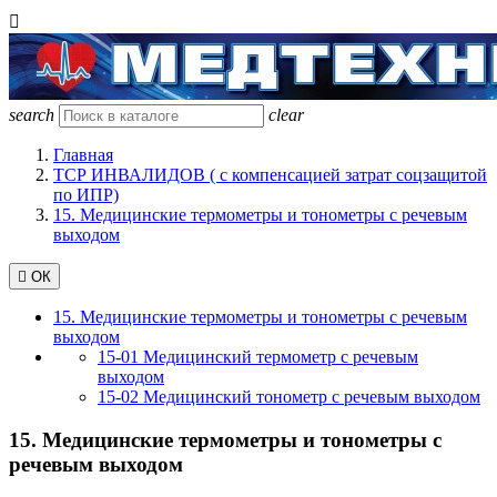

search
clear
Главная
ТСР ИНВАЛИДОВ ( с компенсацией затрат соцзащитой
по ИПР)
15. Медицинские термометры и тонометры с речевым
выходом

ОК
15. Медицинские термометры и тонометры с речевым
выходом
15-01 Медицинский термометр с речевым
выходом
15-02 Медицинский тонометр с речевым выходом
15. Медицинские термометры и тонометры с
речевым выходом